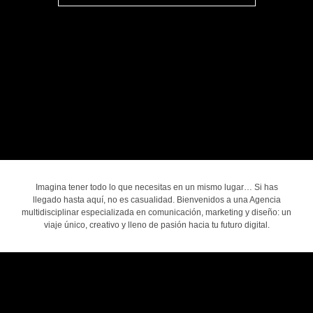
Imagina tener todo lo que necesitas en un mismo lugar… Si has
llegado hasta aquí, no es casualidad. Bienvenidos a una Agencia
multidisciplinar especializada en comunicación, marketing y diseño: un
viaje único, creativo y lleno de pasión hacia tu futuro digital.